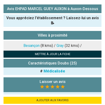
Avis EHPAD MARCEL GUEY AUXON à Auxon-Dessous
Vous appréciez l'établissement ? Laissez-lui un avis
📝
Pseudo :
Villes à proximité
Note que vous souhaitez attribuer :
Besançon
(8 kms) /
Gray
(32 kms) /
METTRE À JOUR LA FICHE
Antispam -
Combien font
Caractéristiques Doubs (25)
7x4 (en
#
Médicalisée
chiffres) :
Avis sur
Laisser un avis
l'établissement
★★★★★
:
AJOUTER AUX FAVORIS