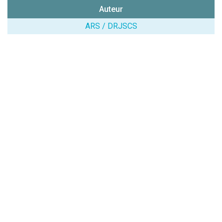
Auteur
ARS / DRJSCS
(En cliquant sur 'Valider', j'accepte que mon avis
soit publié sur le site.)