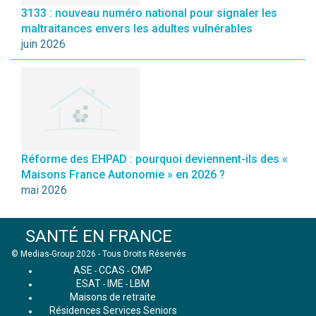
3133 : nouveau numéro national pour signaler les
maltraitances envers les adultes vulnérables
juin 2026
Réforme des EHPAD : pourquoi deviennent-ils des «
Maisons France Autonomie » en 2026 ?
mai 2026
SANTÉ EN FRANCE
© Medias-Group 2026 - Tous Droits Réservés
ASE
CCAS
CMP
-
-
ESAT
IME
LBM
-
-
Maisons de retraite
Résidences Services Seniors