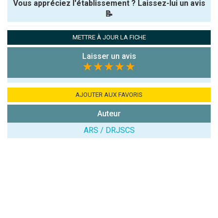
Vous appréciez l'établissement ? Laissez-lui un avis
📝
Pseudo :
METTRE À JOUR LA FICHE
Laisser un avis
Note que vous souhaitez attribuer :
★★★★★
Antispam -
Combien font
AJOUTER AUX FAVORIS
7x4 (en
Auteur
chiffres) :
ARS / DRJSCS
Avis sur
l'établissement
: