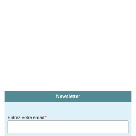
(En cliquant sur 'Valider', j'accepte que mon avis
soit publié sur le site.)
Newsletter
Entrez votre email
*