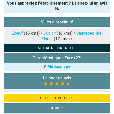
Vous appréciez l'établissement ? Laissez-lui un avis
📝
Pseudo :
Villes à proximité
Note que vous souhaitez attribuer :
Elbeuf
(15 kms) /
Duclair
(16 kms) /
Caudebec-lès-
Elbeuf
(17 kms) /
Antispam -
METTRE À JOUR LA FICHE
Combien font
7x4 (en
Caractéristiques Eure (27)
chiffres) :
#
Médicalisée
Avis sur
l'établissement
Laisser un avis
:
★★★★★
AJOUTER AUX FAVORIS
Auteur