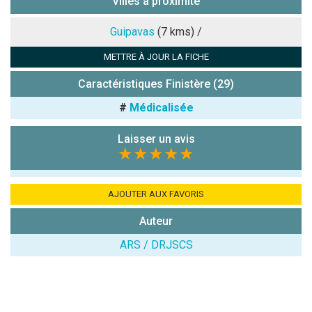
Villes à proximité
Note que vous souhaitez attribuer :
Guipavas
(7 kms) /
METTRE À JOUR LA FICHE
Antispam -
Combien font
Caractéristiques Finistère (29)
7x4 (en
#
Médicalisée
chiffres) :
Avis sur
Laisser un avis
l'établissement
★★★★★
:
AJOUTER AUX FAVORIS
Auteur
ARS / DRJSCS
(En cliquant sur 'Valider', j'accepte que mon avis
soit publié sur le site.)