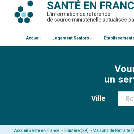
SANTÉ EN FRAN
L'information de référence
de source ministérielle actualisée pa
Accueil
Logement Seniors
Établissements
Vou
un ser
Ville
Accueil Santé en France
>
Finistère (29)
>
Maisons de Retraite 