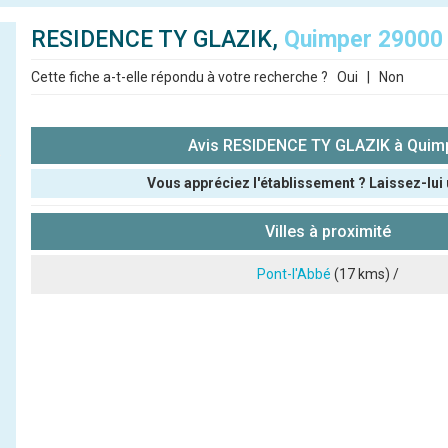
RESIDENCE TY GLAZIK,
Quimper 29000
Cette fiche a-t-elle répondu à votre recherche ?
Oui
|
Non
Avis RESIDENCE TY GLAZIK à Quim
Vous appréciez l'établissement ? Laissez-lui 
Pseudo :
Villes à proximité
Note que vous souhaitez attribuer :
Pont-l'Abbé
(17 kms) /
Antispam - Combien font 7x4 (en chiffres) :
Avis sur l'établissement :