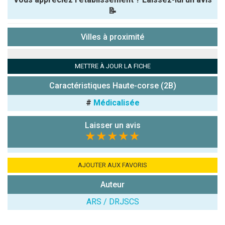
📝
Pseudo :
Villes à proximité
Note que vous souhaitez attribuer :
METTRE À JOUR LA FICHE
Antispam -
Caractéristiques Haute-corse (2B)
Combien font
#
Médicalisée
7x4 (en
chiffres) :
Laisser un avis
Avis sur
★★★★★
l'établissement
:
AJOUTER AUX FAVORIS
Auteur
ARS / DRJSCS