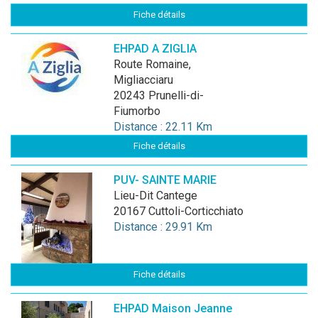
Fiche détails
EHPAD A ZIGLIA
Route Romaine,
Migliacciaru
20243 Prunelli-di-
Fiumorbo
Distance : 22.11 Km
Fiche détails
PUV- SAINTE MARIE
Lieu-Dit Cantege
20167 Cuttoli-Corticchiato
Distance : 29.91 Km
Fiche détails
EHPAD Maison Jeanne