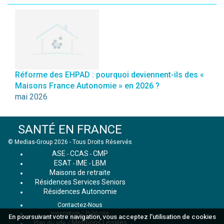
Réforme des EHPAD : pourquoi deviennent-ils des «
Maisons France Autonomie » en 2026 ?
mai 2026
SANTÉ EN FRANCE
© Medias-Group 2026 - Tous Droits Réservés
ASE
CCAS
CMP
-
-
ESAT
IME
LBM
-
-
Maisons de retraite
Résidences Services Seniors
Résidences Autonomie
Contactez-Nous
Inscription / Publicité
En poursuivant votre navigation, vous acceptez l'utilisation de cookies
Mentions Légales
Plan du site
/