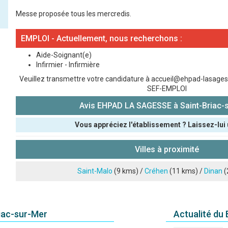
Messe proposée tous les mercredis.
EMPLOI - Actuellement, nous recherchons :
Aide-Soignant(e)
Infirmier - Infirmière
Veuillez transmettre votre candidature à accueil@ehpad-lasagesse
SEF-EMPLOI
Avis EHPAD LA SAGESSE à Saint-Briac-
Vous appréciez l'établissement ? Laissez-lui 
Pseudo :
Villes à proximité
Note que vous souhaitez attribuer :
Saint-Malo
(9 kms) /
Créhen
(11 kms) /
Dinan
(
Antispam - Combien font 7x4 (en chiffres) :
riac-sur-Mer
Actualité du
Avis sur l'établissement :