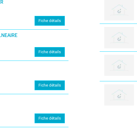
ER
Fiche détails
LNEAIRE
(En cliquant sur 'Valider', j'accepte que mon avis soit publ
Fiche détails
Fiche détails
Fiche détails