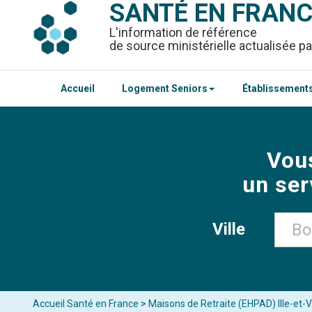
SANTÉ EN FRAN
L'information de référence
de source ministérielle actualisée pa
Accueil
Logement Seniors
Établissements
Vou
un ser
Ville
Accueil Santé en France
>
Maisons de Retraite (EHPAD) Ille-et-V