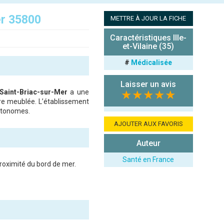
er 35800
METTRE À JOUR LA FICHE
Caractéristiques Ille-
et-Vilaine (35)
#
Médicalisée
Laisser un avis
Saint-Briac-sur-Mer
a une
★★★★★
ire meublée. L’établissement
utonomes.
AJOUTER AUX FAVORIS
Auteur
Santé en France
roximité du bord de mer.