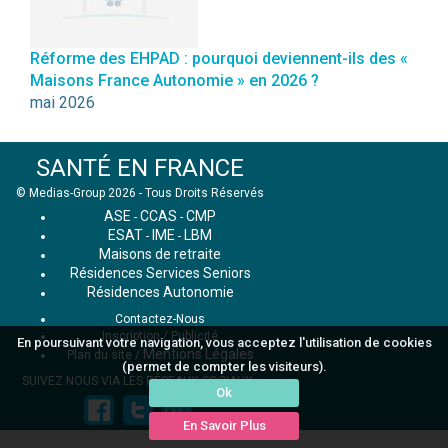
Réforme des EHPAD : pourquoi deviennent-ils des «
Maisons France Autonomie » en 2026 ?
mai 2026
SANTÉ EN FRANCE
© Medias-Group 2026 - Tous Droits Réservés
ASE
CCAS
CMP
-
-
ESAT
IME
LBM
-
-
Maisons de retraite
Résidences Services Seniors
Résidences Autonomie
Contactez-Nous
Inscription / Publicité
En poursuivant votre navigation, vous acceptez l'utilisation de cookies
Mentions Légales
Plan du site
/
(permet de compter les visiteurs).
SUIVEZ NOUS VIA LES RÉSEAUX SOCIAUX :
Ok
En Savoir Plus