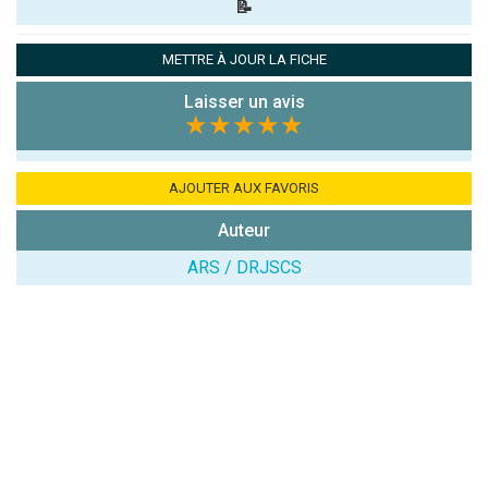
📝
Pseudo :
METTRE À JOUR LA FICHE
Laisser un avis
Note que vous souhaitez attribuer :
★★★★★
Antispam -
Combien font
AJOUTER AUX FAVORIS
7x4 (en
Auteur
chiffres) :
ARS / DRJSCS
Avis sur
l'établissement
:
(En cliquant sur 'Valider', j'accepte que mon avis