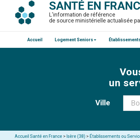
SANTÉ EN FRAN
L'information de référence
de source ministérielle actualisée pa
Accueil
Logement Seniors
Établissements
Vou
un ser
Ville
Accueil Santé en France
>
Isère (38)
>
Établissements ou Service