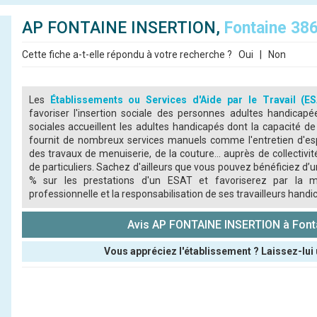
AP FONTAINE INSERTION,
Fontaine 38
Cette fiche a-t-elle répondu à votre recherche ?
Oui
|
Non
Les
Établissements ou Services d'Aide par le Travail (E
favoriser l'insertion sociale des personnes adultes handicap
sociales accueillent les adultes handicapés dont la capacité de 
fournit de nombreux services manuels comme l'entretien d'esp
des travaux de menuiserie, de la couture... auprès de collectiv
de particuliers. Sachez d'ailleurs que vous pouvez bénéficiez d’
% sur les prestations d'un ESAT et favoriserez par la m
professionnelle et la responsabilisation de ses travailleurs handi
Avis AP FONTAINE INSERTION à Font
Vous appréciez l'établissement ? Laissez-lui 
Pseudo :
Note que vous souhaitez attribuer :