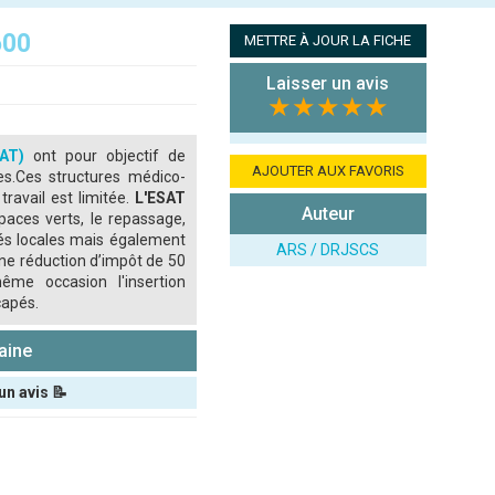
600
METTRE À JOUR LA FICHE
Laisser un avis
★★★★★
SAT)
ont pour objectif de
AJOUTER AUX FAVORIS
ées.Ces structures médico-
travail est limitée.
L'ESAT
Auteur
aces verts, le repassage,
ités locales mais également
ARS / DRJSCS
une réduction d’impôt de 50
ême occasion l'insertion
capés.
aine
un avis 📝