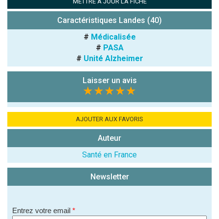
METTRE À JOUR LA FICHE
Combien font
7x4 (en
Caractéristiques Landes (40)
chiffres) :
#
Médicalisée
Avis sur
#
PASA
l'établissement
#
Unité Alzheimer
:
Laisser un avis
★★★★★
AJOUTER AUX FAVORIS
Auteur
(En cliquant sur 'Valider', j'accepte que mon avis
soit publié sur le site.)
Santé en France
Newsletter
Entrez votre email
*