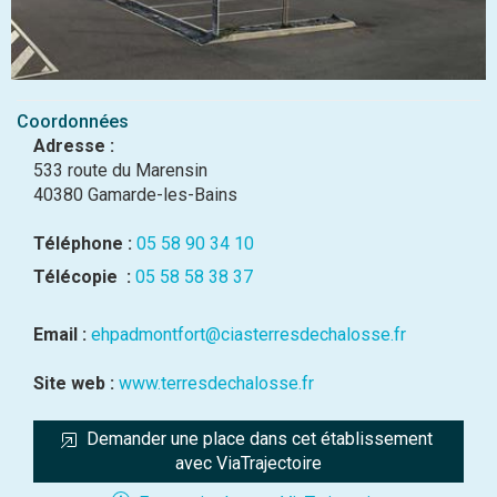
Coordonnées
Adresse :
533 route du Marensin
40380 Gamarde-les-Bains
Téléphone :
05 58 90 34 10
Télécopie :
05 58 58 38 37
Email :
ehpadmontfort@ciasterresdechalosse.fr
Site web :
www.terresdechalosse.fr
Demander une place dans cet établissement 
avec ViaTrajectoire