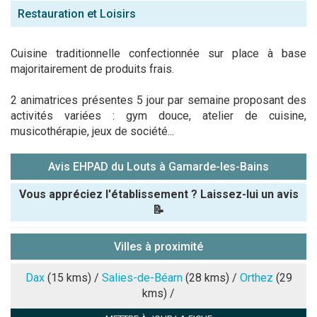
Restauration et Loisirs
Cuisine traditionnelle confectionnée sur place à base
majoritairement de produits frais.
2 animatrices présentes 5 jour par semaine proposant des
activités variées : gym douce, atelier de cuisine,
musicothérapie, jeux de société...
Avis EHPAD du Louts à Gamarde-les-Bains
Vous appréciez l'établissement ? Laissez-lui un avis
📝
Pseudo :
Villes à proximité
Note que vous souhaitez attribuer :
Dax
(15 kms) /
Salies-de-Béarn
(28 kms) /
Orthez
(29
kms) /
Antispam -