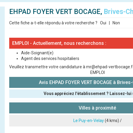
EHPAD FOYER VERT BOCAGE,
Brives-C
Cette fiche a-t-elle répondu à votre recherche ?
Oui
|
Non
EMPLOI - Actuellement, nous recherchons :
Aide-Soignant(e)
Agent des services hospitaliers
Veuillez transmettre votre candidature à mr@ehpad-vertbocage.fr 
EMPLOI
Avis EHPAD FOYER VERT BOCAGE à Brives
Vous appréciez l'établissement ? Laissez-lui 
Pseudo :
Villes à proximité
Note que vous souhaitez attribuer :
Le Puy-en-Velay
(4 kms) /
Antispam - Combien font 7x4 (en chiffres) :