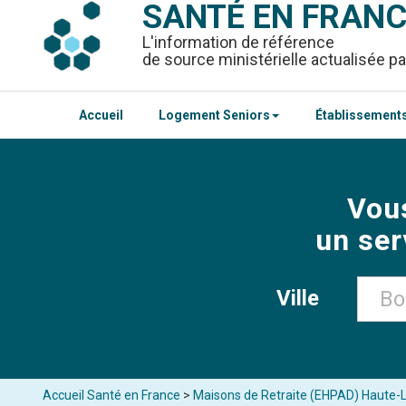
SANTÉ EN FRAN
L'information de référence
de source ministérielle actualisée pa
Accueil
Logement Seniors
Établissements
Vou
un ser
Ville
Accueil Santé en France
>
Maisons de Retraite (EHPAD) Haute-L