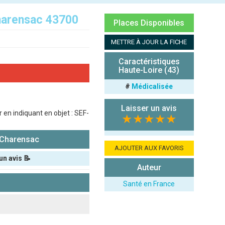
harensac 43700
Places Disponibles
METTRE À JOUR LA FICHE
Caractéristiques
Haute-Loire (43)
#
Médicalisée
Laisser un avis
en indiquant en objet : SEF-
★★★★★
-Charensac
AJOUTER AUX FAVORIS
un avis 📝
Auteur
Santé en France