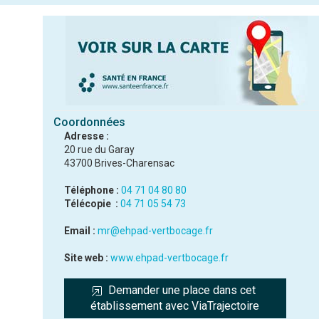
Coordonnées
Adresse :
20 rue du Garay
43700 Brives-Charensac
Téléphone :
04 71 04 80 80
Télécopie :
04 71 05 54 73
Email :
mr@ehpad-vertbocage.fr
Site web :
www.ehpad-vertbocage.fr
Demander une place dans cet 
établissement avec ViaTrajectoire