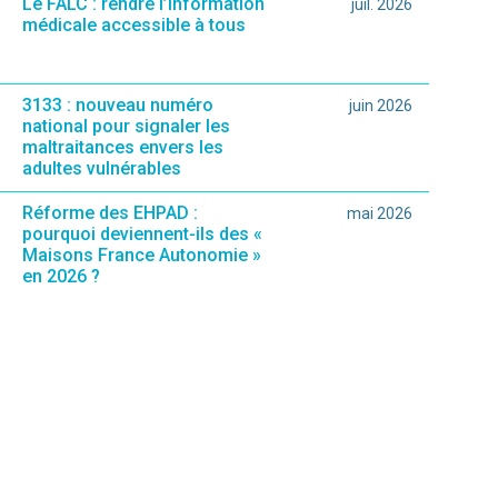
Le FALC : rendre l’information
juil. 2026
médicale accessible à tous
3133 : nouveau numéro
juin 2026
ié sur le site.)
national pour signaler les
maltraitances envers les
adultes vulnérables
Réforme des EHPAD :
mai 2026
pourquoi deviennent-ils des «
Maisons France Autonomie »
en 2026 ?