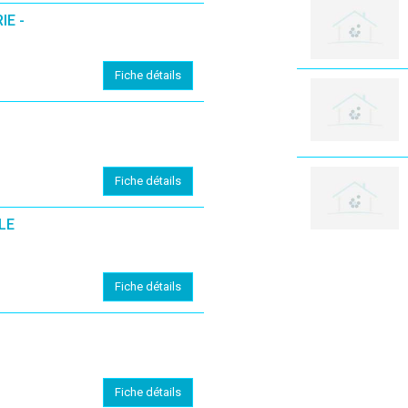
IE -
Fiche détails
(En cliquant sur 'Valider', j'accepte que mon avis soit publ
Fiche détails
LE
Fiche détails
Fiche détails