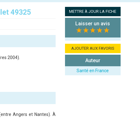
let 49325
METTRE À JOUR LA FICHE
Laisser un avis
★★★★★
AJOUTER AUX FAVORIS
fres 2004).
Auteur
Santé en France
 (entre Angers et Nantes). À