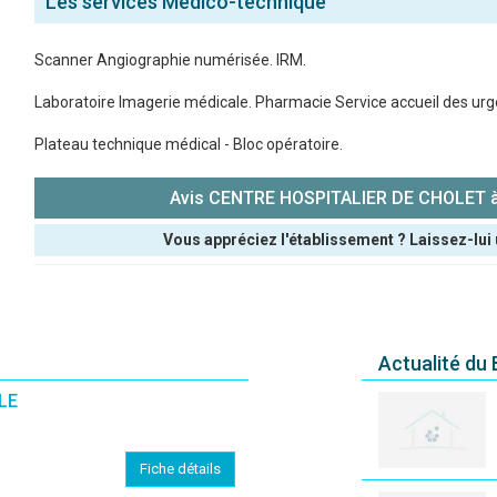
Les services Médico-technique
Scanner Angiographie numérisée. IRM.
Laboratoire Imagerie médicale. Pharmacie Service accueil des urg
Plateau technique médical - Bloc opératoire.
Avis CENTRE HOSPITALIER DE CHOLET à
Vous appréciez l'établissement ? Laissez-lui 
Pseudo :
Note que vous souhaitez attribuer :
Actualité du
Antispam - Combien font 7x4 (en chiffres) :
LE
Avis sur l'établissement :
Fiche détails