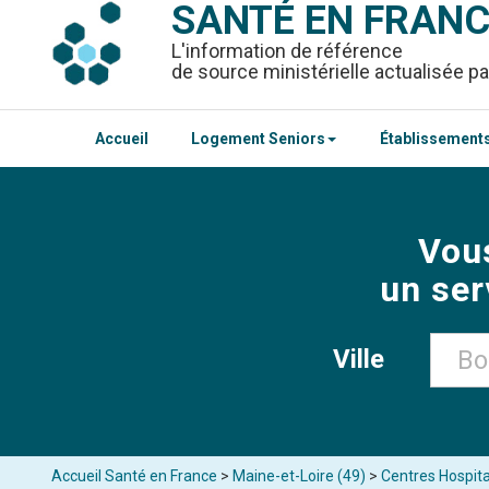
SANTÉ EN FRAN
L'information de référence
de source ministérielle actualisée pa
Accueil
Logement Seniors
Établissements
Vou
un ser
Ville
Accueil Santé en France
>
Maine-et-Loire (49)
>
Centres Hospita