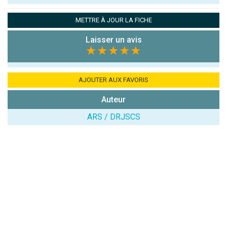
Pseudo :
METTRE À JOUR LA FICHE
Laisser un avis
Note que vous souhaitez attribuer :
★★★★★
Antispam -
Combien font
AJOUTER AUX FAVORIS
7x4 (en
Auteur
chiffres) :
ARS / DRJSCS
Avis sur
l'établissement
:
(En cliquant sur 'Valider', j'accepte que mon avis