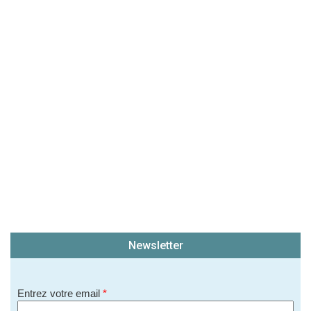
(En cliquant sur 'Valider', j'accepte que mon avis
soit publié sur le site.)
Newsletter
Entrez votre email
*