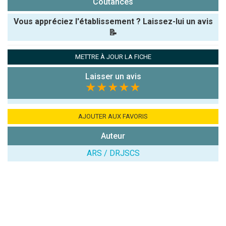
Coutances
Vous appréciez l'établissement ? Laissez-lui un avis
📝
Pseudo :
METTRE À JOUR LA FICHE
Laisser un avis
Note que vous souhaitez attribuer :
★★★★★
Antispam -
Combien font
AJOUTER AUX FAVORIS
7x4 (en
Auteur
chiffres) :
ARS / DRJSCS
Avis sur
l'établissement
: