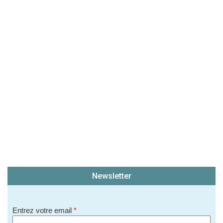
(En cliquant sur 'Valider', j'accepte que mon avis
soit publié sur le site.)
Newsletter
Entrez votre email
*