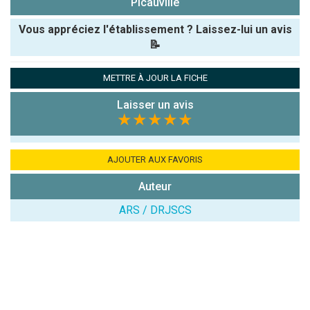
Picauville
Vous appréciez l'établissement ? Laissez-lui un avis
📝
Pseudo :
METTRE À JOUR LA FICHE
Laisser un avis
Note que vous souhaitez attribuer :
★★★★★
Antispam -
Combien font
AJOUTER AUX FAVORIS
7x4 (en
Auteur
chiffres) :
ARS / DRJSCS
Avis sur
l'établissement
: