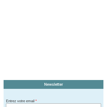
(En cliquant sur 'Valider', j'accepte que mon avis
soit publié sur le site.)
Newsletter
Entrez votre email
*