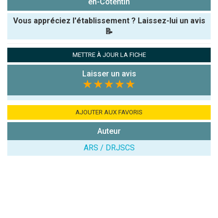
en-Cotentin
Vous appréciez l'établissement ? Laissez-lui un avis
📝
Pseudo :
METTRE À JOUR LA FICHE
Laisser un avis
Note que vous souhaitez attribuer :
★★★★★
Antispam -
Combien font
AJOUTER AUX FAVORIS
7x4 (en
Auteur
chiffres) :
ARS / DRJSCS
Avis sur
l'établissement
: