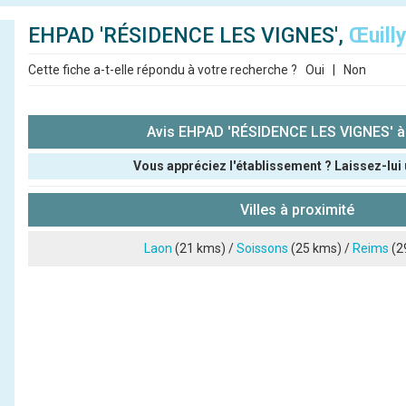
EHPAD 'RÉSIDENCE LES VIGNES',
Œuill
Cette fiche a-t-elle répondu à votre recherche ?
Oui
|
Non
Avis EHPAD 'RÉSIDENCE LES VIGNES' à 
Vous appréciez l'établissement ? Laissez-lui 
Pseudo :
Villes à proximité
Note que vous souhaitez attribuer :
Laon
(21 kms) /
Soissons
(25 kms) /
Reims
(2
Antispam - Combien font 7x4 (en chiffres) :
Avis sur l'établissement :