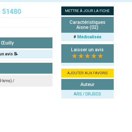
y 51480
METTRE À JOUR LA FICHE
Caractéristiques
Aisne (02)
#
Médicalisée
Œuilly
Laisser un avis
un avis 📝
★★★★★
AJOUTER AUX FAVORIS
9 kms) /
Auteur
ARS / DRJSCS