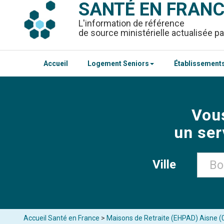
SANTÉ EN FRAN
L'information de référence
de source ministérielle actualisée pa
Accueil
Logement Seniors
Établissements
Vou
un ser
Ville
Accueil Santé en France
>
Maisons de Retraite (EHPAD) Aisne (