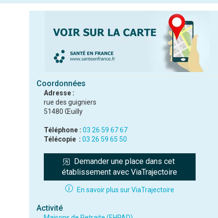
Coordonnées
Adresse :
rue des guigniers
51480 Œuilly
Téléphone :
03 26 59 67 67
Télécopie :
03 26 59 65 50
Demander une place dans cet 
établissement avec ViaTrajectoire
En savoir plus sur ViaTrajectoire
Activité
Maisons de Retraite (EHPAD)