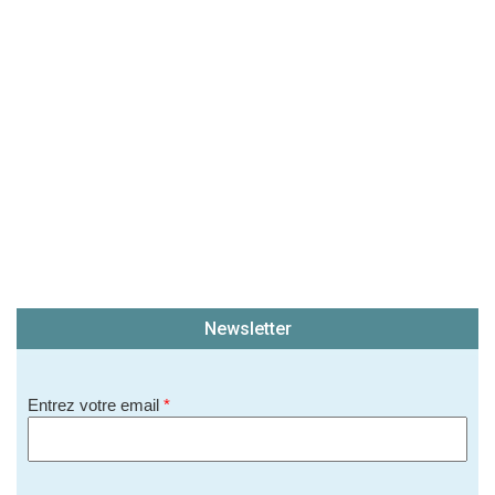
(En cliquant sur 'Valider', j'accepte que mon avis
soit publié sur le site.)
Newsletter
Entrez votre email
*