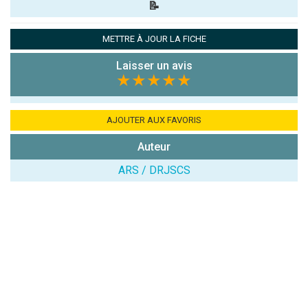
📝
Pseudo :
METTRE À JOUR LA FICHE
Laisser un avis
Note que vous souhaitez attribuer :
★★★★★
Antispam -
Combien font
AJOUTER AUX FAVORIS
7x4 (en
Auteur
chiffres) :
ARS / DRJSCS
Avis sur
l'établissement
: