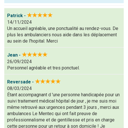
Pseudo :
★★★★★
Patrick -
14/11/2024
Note que vous souhaitez attribuer :
Un accueil agréable, une ponctualité au rendez-vous. De
plus les ambulanciers nous aide dans les déplacement
Antispam -
au sein de l'hopital. Merci
Combien font
7x4 (en
★★★★★
Jean -
chiffres) :
26/09/2024
Personnel agréable et tres ponctuel.
Avis sur
l'établissement
★★★★★
:
Reversade -
08/03/2024
Étant accompagnant d 'une personne handicapée pour un
suivi traitement médical hôpital de jour , je me suis moi
même retrouvé aux urgences pendant 3 jours , merci aux
ambulances Le Mentec qui ont fait preuve de
professionnalisme et de gentillesse et pris en charge
(En cliquant sur 'Valider', j'accepte que mon avis
cette personne pour un retour à son domicile ! Je