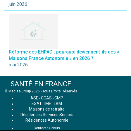
juin 2026
Réforme des EHPAD : pourquoi deviennent-ils des «
Maisons France Autonomie » en 2026 ?
mai 2026
SANTÉ EN FRANCE
© Medias-Group 2026 - Tous Droits Réservés
ASE
CCAS
CMP
-
-
ESAT
IME
LBM
-
-
Maisons de retraite
Résidences Services Seniors
Résidences Autonomie
Contactez-Nous