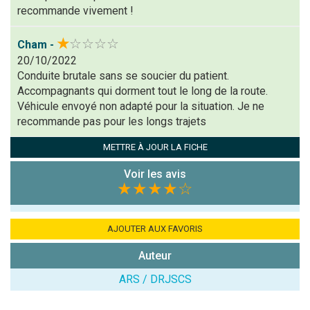
soit publié sur le site.)
recommande vivement !
★
☆☆☆☆
Cham -
20/10/2022
Conduite brutale sans se soucier du patient.
Accompagnants qui dorment tout le long de la route.
Véhicule envoyé non adapté pour la situation. Je ne
recommande pas pour les longs trajets
METTRE À JOUR LA FICHE
Voir les avis
★★★★
☆
AJOUTER AUX FAVORIS
Auteur
ARS / DRJSCS