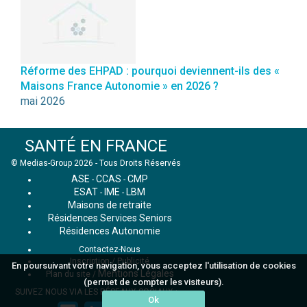
Réforme des EHPAD : pourquoi deviennent-ils des «
Maisons France Autonomie » en 2026 ?
mai 2026
SANTÉ EN FRANCE
© Medias-Group 2026 - Tous Droits Réservés
ASE
CCAS
CMP
-
-
ESAT
IME
LBM
-
-
Maisons de retraite
Résidences Services Seniors
Résidences Autonomie
Contactez-Nous
Inscription / Publicité
En poursuivant votre navigation, vous acceptez l'utilisation de cookies
Mentions Légales
Plan du site
/
(permet de compter les visiteurs).
SUIVEZ NOUS VIA LES RÉSEAUX SOCIAUX :
Ok