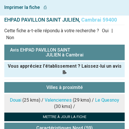
Imprimer la fiche
⎙
EHPAD PAVILLON SAINT JULIEN,
Cambrai 59400
Cette fiche a-t-elle répondu à votre recherche ?
Oui
|
Non
Avis EHPAD PAVILLON SAINT
JULIEN à Cambrai
Vous appréciez l'établissement ? Laissez-lui un avis
📝
Pseudo :
Villes à proximité
Note que vous souhaitez attribuer :
Douai
(25 kms) /
Valenciennes
(29 kms) /
Le Quesnoy
(30 kms) /
Antispam -
METTRE À JOUR LA FICHE
Combien font
7x4 (en
Caractéristiques Nord (59)