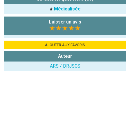
chiffres) :
#
Médicalisée
Avis sur
l'établissement
Laisser un avis
:
★★★★★
AJOUTER AUX FAVORIS
Auteur
ARS / DRJSCS
(En cliquant sur 'Valider', j'accepte que mon avis
soit publié sur le site.)