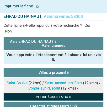
Imprimer la fiche
⎙
EHPAD DU HAINAUT,
Valenciennes 59300
Cette fiche a-t-elle répondu à votre recherche ?
Oui
|
Non
Avis EHPAD DU HAINAUT à
Valenciennes
Vous appréciez l'établissement ? Laissez-lui un avis
📝
Pseudo :
Villes à proximité
Note que vous souhaitez attribuer :
Saint-Saulve
(2 kms) /
Saint-Amand-les-Eaux
(12 kms) /
Condé-sur-l'Escaut
(12 kms) /
Antispam -
METTRE À JOUR LA FICHE
Combien font
7x4 (en
Caractéristiques Nord (59)