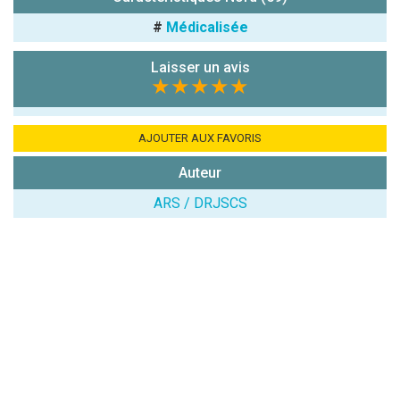
chiffres) :
#
Médicalisée
Avis sur
l'établissement
Laisser un avis
:
★★★★★
AJOUTER AUX FAVORIS
Auteur
ARS / DRJSCS
(En cliquant sur 'Valider', j'accepte que mon avis
soit publié sur le site.)