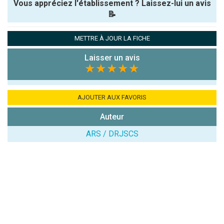
Vous appréciez l'établissement ? Laissez-lui un avis
📝
Pseudo :
METTRE À JOUR LA FICHE
Laisser un avis
Note que vous souhaitez attribuer :
★★★★★
Antispam -
Combien font
AJOUTER AUX FAVORIS
7x4 (en
Auteur
chiffres) :
ARS / DRJSCS
Avis sur
l'établissement
: