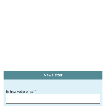
(En cliquant sur 'Valider', j'accepte que mon avis
soit publié sur le site.)
Newsletter
Entrez votre email
*