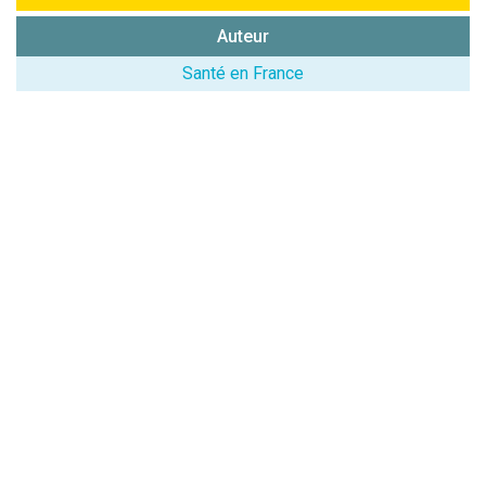
Auteur
Santé en France
(En cliquant sur 'Valider', j'accepte que mon avis
soit publié sur le site.)