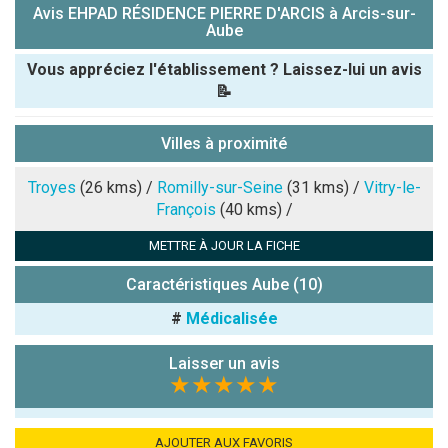
Avis EHPAD RÉSIDENCE PIERRE D'ARCIS à Arcis-sur-
Aube
Vous appréciez l'établissement ? Laissez-lui un avis
📝
Pseudo :
Villes à proximité
Note que vous souhaitez attribuer :
Troyes
(26 kms) /
Romilly-sur-Seine
(31 kms) /
Vitry-le-
François
(40 kms) /
Antispam -
METTRE À JOUR LA FICHE
Combien font
7x4 (en
Caractéristiques Aube (10)
chiffres) :
#
Médicalisée
Avis sur
l'établissement
Laisser un avis
:
★★★★★
AJOUTER AUX FAVORIS