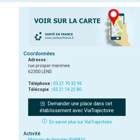
Coordonnées
Adresse :
rue prosper merimee
62300 LENS
Téléphone :
03 21 70 32 95
Télécopie :
03 21 14 25 80
Demander une place dans cet 
établissement avec ViaTrajectoire
En savoir plus sur ViaTrajectoire
Activité
Maisons de Retraite (EHPAD)