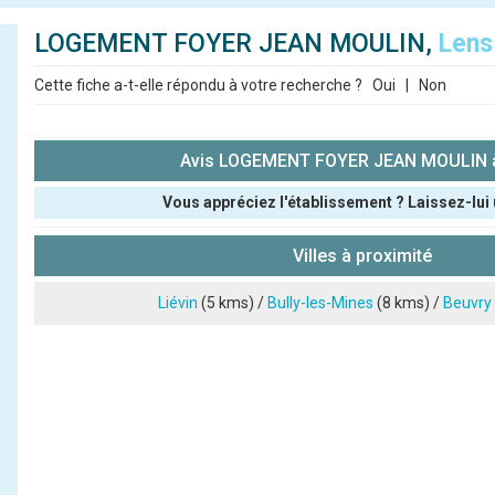
LOGEMENT FOYER JEAN MOULIN,
Lens
Cette fiche a-t-elle répondu à votre recherche ?
Oui
|
Non
Avis LOGEMENT FOYER JEAN MOULIN 
Vous appréciez l'établissement ? Laissez-lui 
Pseudo :
Villes à proximité
Note que vous souhaitez attribuer :
Liévin
(5 kms) /
Bully-les-Mines
(8 kms) /
Beuvry
Antispam - Combien font 7x4 (en chiffres) :
Avis sur l'établissement :