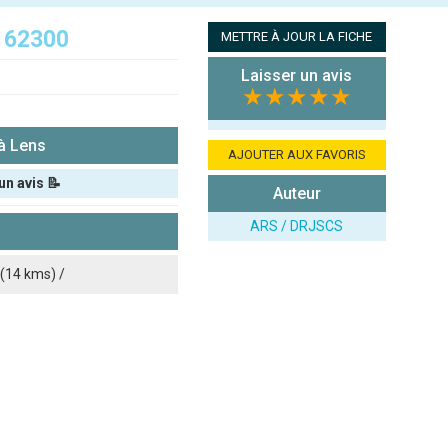
 62300
METTRE À JOUR LA FICHE
Laisser un avis
★★★★★
à Lens
AJOUTER AUX FAVORIS
un avis 📝
Auteur
ARS / DRJSCS
(14 kms) /