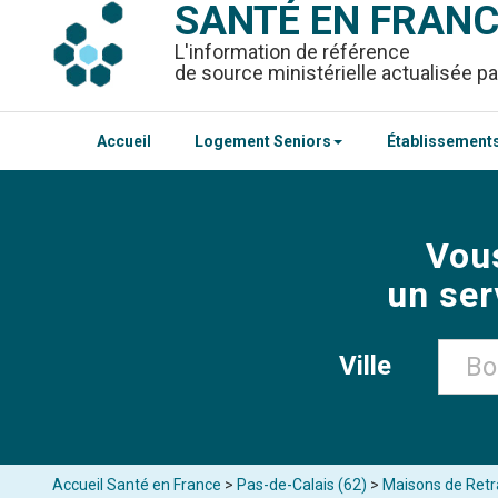
SANTÉ EN FRAN
L'information de référence
de source ministérielle actualisée pa
Accueil
Logement Seniors
Établissements
Vou
un ser
Ville
Accueil Santé en France
>
Pas-de-Calais (62)
>
Maisons de Retr