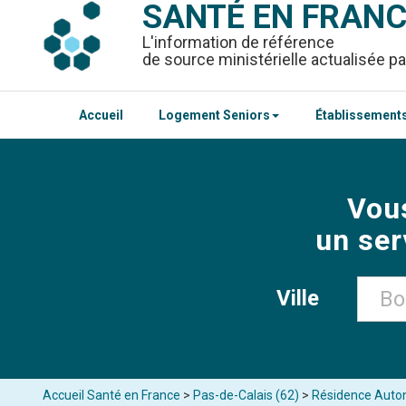
SANTÉ EN FRAN
L'information de référence
de source ministérielle actualisée pa
Accueil
Logement Seniors
Établissements
Vou
un ser
Ville
Accueil Santé en France
>
Pas-de-Calais (62)
>
Résidence Auto