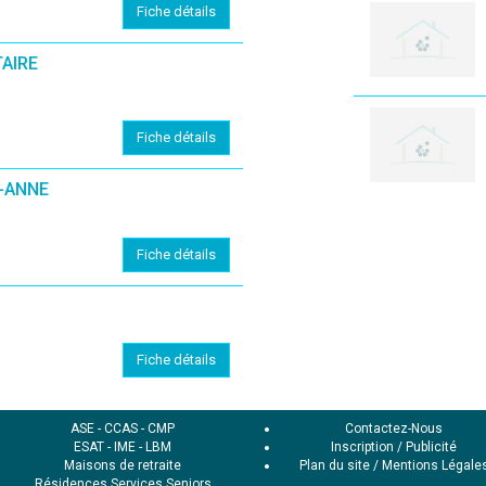
Fiche détails
AIRE
(En cliquant sur 'Valider', j'accepte que mon avis soit publ
Fiche détails
E-ANNE
Fiche détails
Fiche détails
ASE
-
CCAS
-
CMP
Contactez-Nous
ESAT
-
IME
-
LBM
Inscription / Publicité
Maisons de retraite
Plan du site
/
Mentions Légale
Résidences Services Seniors