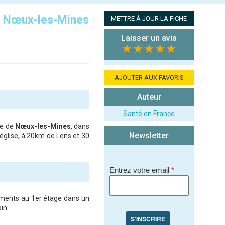
,
Nœux-les-Mines
METTRE À JOUR LA FICHE
Laisser un avis
★★★★★
AJOUTER AUX FAVORIS
Auteur
Santé en France
le de
Nœux-les-Mines
, dans
Newsletter
église, à 20km de Lens et 30
Entrez votre email
*
ements au 1er étage dans un
oin.
S'INSCRIRE