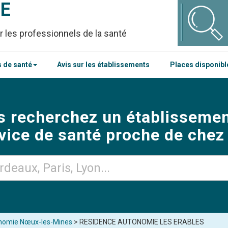
CE
r les professionnels de la santé
 de santé
Avis sur les établissements
Places disponib
s recherchez un établissemen
vice de santé proche de chez
nomie Nœux-les-Mines
> RESIDENCE AUTONOMIE LES ERABLES