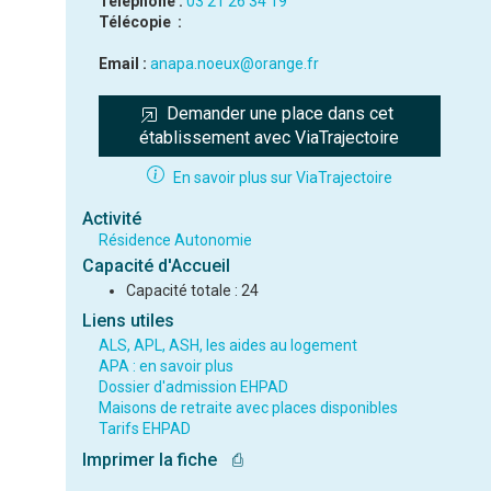
Téléphone :
03 21 26 34 19
Télécopie :
Email :
anapa.noeux@orange.fr
Demander une place dans cet 
établissement avec ViaTrajectoire
En savoir plus sur ViaTrajectoire
Activité
Résidence Autonomie
Capacité d'Accueil
Capacité totale : 24
Liens utiles
ALS, APL, ASH, les aides au logement
APA : en savoir plus
Dossier d'admission EHPAD
Maisons de retraite avec places disponibles
Tarifs EHPAD
Imprimer la fiche
⎙