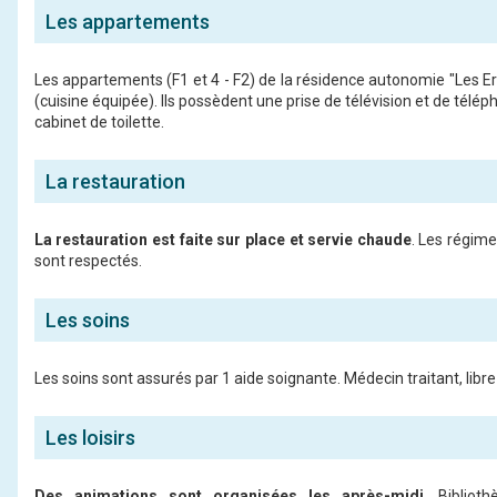
Les appartements
Les appartements (F1 et 4 - F2) de la résidence autonomie "Les E
(cuisine équipée). Ils possèdent une prise de télévision et de télép
cabinet de toilette.
La restauration
La restauration est faite sur place et servie chaude
. Les régime
sont respectés.
Les soins
Les soins sont assurés par 1 aide soignante. Médecin traitant, libre
Les loisirs
Des animations sont organisées les après-midi
. Biblioth