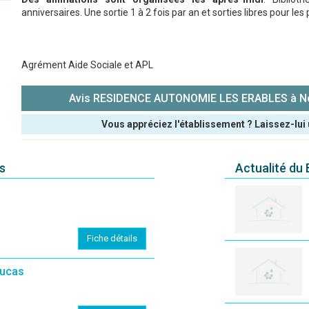
anniversaires. Une sortie 1 à 2 fois par an et sorties libres pour 
Agrément Aide Sociale et APL
Avis RESIDENCE AUTONOMIE LES ERABLES à Nœ
Vous appréciez l'établissement ? Laissez-lui 
Pseudo :
s
Actualité du
Note que vous souhaitez attribuer :
Antispam - Combien font 7x4 (en chiffres) :
Fiche détails
Avis sur l'établissement :
Lucas