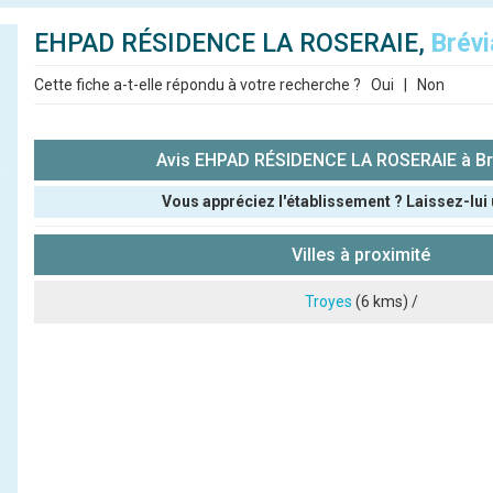
EHPAD RÉSIDENCE LA ROSERAIE,
Brév
Cette fiche a-t-elle répondu à votre recherche ?
Oui
|
Non
Avis EHPAD RÉSIDENCE LA ROSERAIE à B
Vous appréciez l'établissement ? Laissez-lui 
Pseudo :
Villes à proximité
Note que vous souhaitez attribuer :
Troyes
(6 kms) /
Antispam - Combien font 7x4 (en chiffres) :
Avis sur l'établissement :