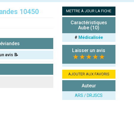
iandes 10450
METTRE À JOUR LA FICHE
Caractéristiques
Aube (10)
#
Médicalisée
réviandes
Laisser un avis
un avis 📝
★★★★★
AJOUTER AUX FAVORIS
Auteur
ARS / DRJSCS