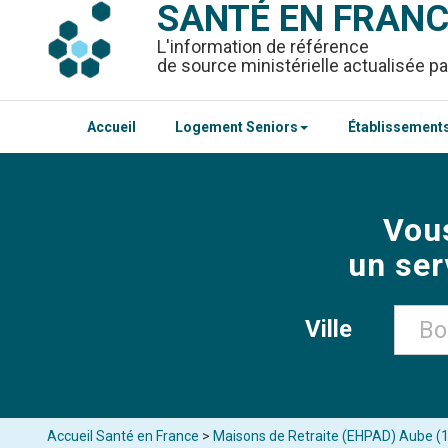
SANTÉ EN FRAN
L'information de référence
de source ministérielle actualisée pa
Accueil
Logement Seniors
Établissements
Vou
un ser
Ville
Accueil Santé en France
>
Maisons de Retraite (EHPAD) Aube (