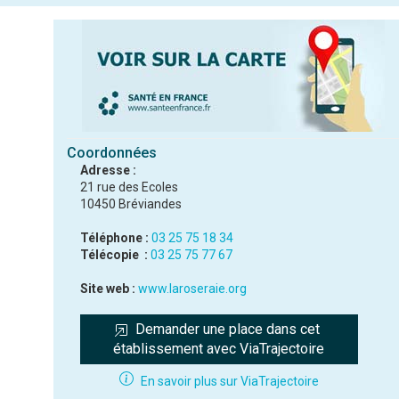
Coordonnées
Adresse :
21 rue des Ecoles
10450 Bréviandes
Téléphone :
03 25 75 18 34
Télécopie :
03 25 75 77 67
Site web :
www.laroseraie.org
Demander une place dans cet 
établissement avec ViaTrajectoire
En savoir plus sur ViaTrajectoire