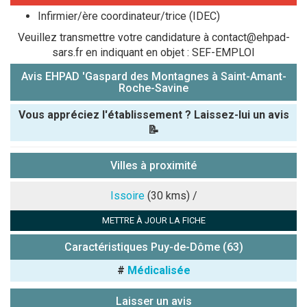
Infirmier/ère coordinateur/trice (IDEC)
Veuillez transmettre votre candidature à contact@ehpad-
sars.fr en indiquant en objet : SEF-EMPLOI
Avis EHPAD 'Gaspard des Montagnes à Saint-Amant-
Roche-Savine
Vous appréciez l'établissement ? Laissez-lui un avis
📝
Pseudo :
Villes à proximité
Note que vous souhaitez attribuer :
Issoire
(30 kms) /
METTRE À JOUR LA FICHE
Antispam -
Combien font
Caractéristiques Puy-de-Dôme (63)
7x4 (en
#
Médicalisée
chiffres) :
Avis sur
Laisser un avis