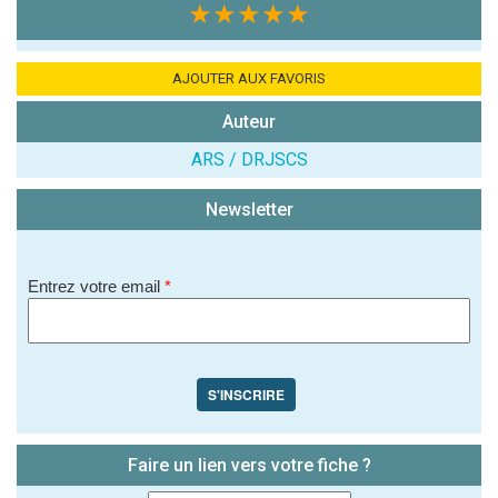
l'établissement
★★★★★
:
AJOUTER AUX FAVORIS
Auteur
ARS / DRJSCS
(En cliquant sur 'Valider', j'accepte que mon avis
Newsletter
soit publié sur le site.)
Entrez votre email
*
S'INSCRIRE
Faire un lien vers votre fiche ?