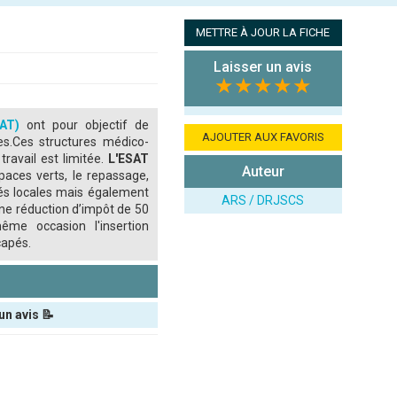
METTRE À JOUR LA FICHE
Laisser un avis
★★★★★
SAT)
ont pour objectif de
AJOUTER AUX FAVORIS
ées.Ces structures médico-
travail est limitée.
L'ESAT
Auteur
aces verts, le repassage,
ités locales mais également
ARS / DRJSCS
une réduction d’impôt de 50
ême occasion l'insertion
capés.
un avis 📝