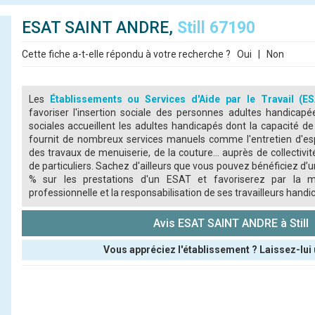
ESAT SAINT ANDRE,
Still 67190
Cette fiche a-t-elle répondu à votre recherche ?
Oui
|
Non
Les
Établissements ou Services d'Aide par le Travail (E
favoriser l'insertion sociale des personnes adultes handicap
sociales accueillent les adultes handicapés dont la capacité de 
fournit de nombreux services manuels comme l'entretien d'esp
des travaux de menuiserie, de la couture... auprès de collectiv
de particuliers. Sachez d'ailleurs que vous pouvez bénéficiez d’
% sur les prestations d'un ESAT et favoriserez par la m
professionnelle et la responsabilisation de ses travailleurs handi
Avis ESAT SAINT ANDRE à Still
Vous appréciez l'établissement ? Laissez-lui 
Pseudo :
Note que vous souhaitez attribuer :