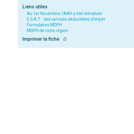
Liens utiles
Au 1er Novembre, l'AAH a été réévaluée
E.S.A.T. : des services déductibles d’impôt
Formulaires MDPH
MDPH de votre région
Imprimer la fiche
⎙