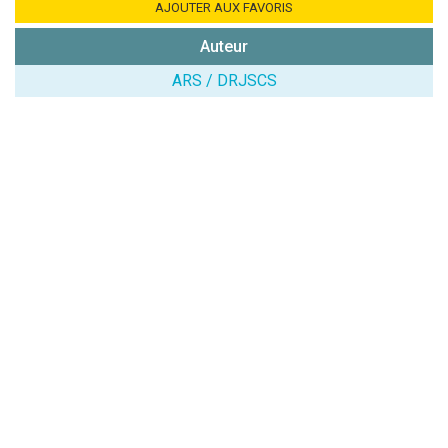
Combien font
AJOUTER AUX FAVORIS
7x4 (en
Auteur
chiffres) :
ARS / DRJSCS
Avis sur
l'établissement
:
(En cliquant sur 'Valider', j'accepte que mon avis
soit publié sur le site.)