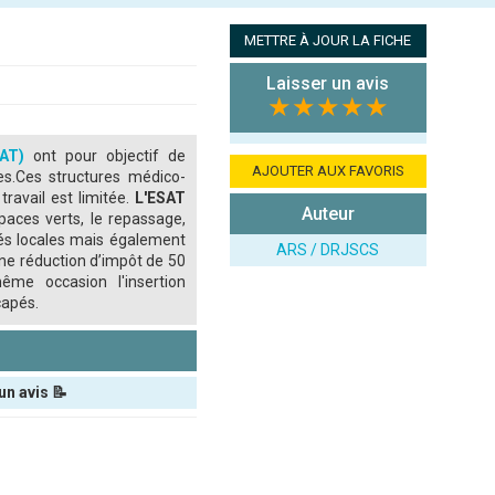
METTRE À JOUR LA FICHE
Laisser un avis
★★★★★
SAT)
ont pour objectif de
AJOUTER AUX FAVORIS
ées.Ces structures médico-
travail est limitée.
L'ESAT
Auteur
aces verts, le repassage,
ités locales mais également
ARS / DRJSCS
une réduction d’impôt de 50
ême occasion l'insertion
capés.
r
un avis 📝