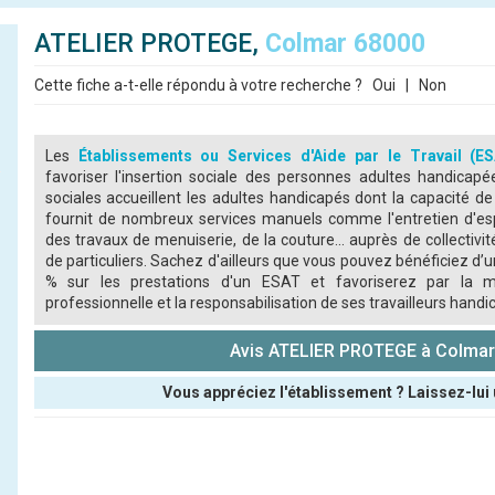
ATELIER PROTEGE,
Colmar 68000
Cette fiche a-t-elle répondu à votre recherche ?
Oui
|
Non
Les
Établissements ou Services d'Aide par le Travail (E
favoriser l'insertion sociale des personnes adultes handicap
sociales accueillent les adultes handicapés dont la capacité de 
fournit de nombreux services manuels comme l'entretien d'esp
des travaux de menuiserie, de la couture... auprès de collectiv
de particuliers. Sachez d'ailleurs que vous pouvez bénéficiez d’
% sur les prestations d'un ESAT et favoriserez par la m
professionnelle et la responsabilisation de ses travailleurs handi
Avis ATELIER PROTEGE à Colma
Vous appréciez l'établissement ? Laissez-lui 
Pseudo :
Note que vous souhaitez attribuer :