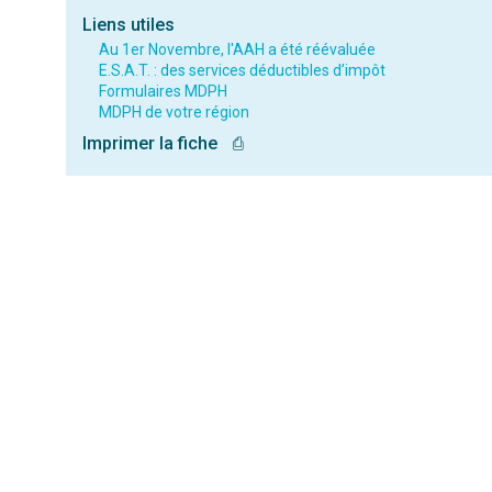
Liens utiles
Au 1er Novembre, l'AAH a été réévaluée
E.S.A.T. : des services déductibles d’impôt
Formulaires MDPH
MDPH de votre région
Imprimer la fiche
⎙