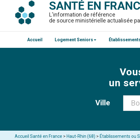
SANTÉ EN FRAN
L'information de référence
de source ministérielle actualisée pa
Accueil
Logement Seniors
Établissements
Vou
un ser
Ville
Accueil Santé en France
>
Haut-Rhin (68)
>
Établissements ou Se