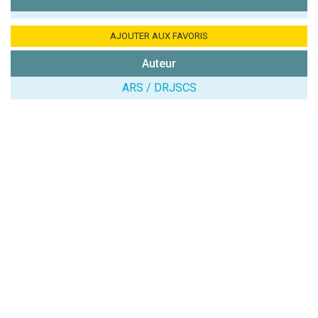
chiffres) :
Avis sur
AJOUTER AUX FAVORIS
l'établissement
Auteur
:
ARS / DRJSCS
(En cliquant sur 'Valider', j'accepte que mon avis
soit publié sur le site.)