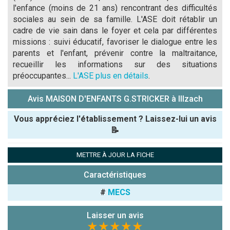
l'enfance (moins de 21 ans) rencontrant des difficultés
sociales au sein de sa famille. L'ASE doit rétablir un
cadre de vie sain dans le foyer et cela par différentes
missions : suivi éducatif, favoriser le dialogue entre les
parents et l'enfant, prévenir contre la maltraitance,
recueillir les informations sur des situations
préoccupantes...
L'ASE plus en détails
.
Avis MAISON D'ENFANTS G.STRICKER à Illzach
Vous appréciez l'établissement ? Laissez-lui un avis
📝
Pseudo :
METTRE À JOUR LA FICHE
Caractéristiques
Note que vous souhaitez attribuer :
#
MECS
Antispam -
Combien font
Laisser un avis
★★★★★
7x4 (en