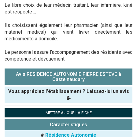
Le libre choix de leur médecin traitant, leur infirmière, kiné
est respecté ...
Ils choisissent également leur pharmacien (ainsi que leur
matériel médical) qui vient livrer directement les
médicaments à domicile.
Le personnel assure l’accompagnement des résidents avec
compétence et dévouement.
Avis RESIDENCE AUTONOMIE PIERRE ESTEVE à
Castelnaudary
Vous appréciez l'établissement ? Laissez-lui un avis
📝
Pseudo :
METTRE À JOUR LA FICHE
Caractéristiques
Note que vous souhaitez attribuer :
#
Résidence Autonomie