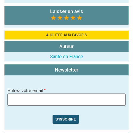
Antispam -
Combien font
Laisser un avis
★★★★★
7x4 (en
chiffres) :
Avis sur
AJOUTER AUX FAVORIS
l'établissement
Auteur
:
Santé en France
Newsletter
Entrez votre email
*
(En cliquant sur 'Valider', j'accepte que mon avis
soit publié sur le site.)
S'INSCRIRE