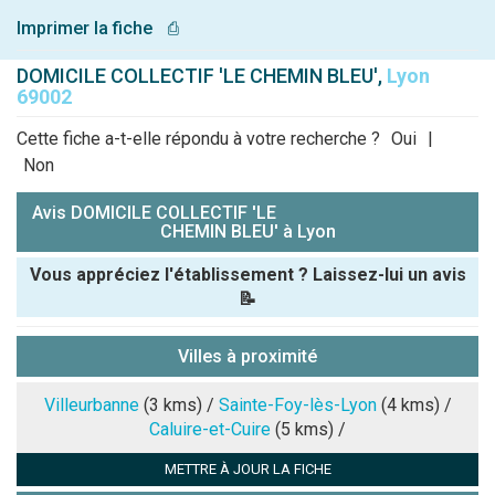
Imprimer la fiche
⎙
DOMICILE COLLECTIF 'LE CHEMIN BLEU',
Lyon
69002
Cette fiche a-t-elle répondu à votre recherche ?
Oui
|
Non
Avis DOMICILE COLLECTIF 'LE
CHEMIN BLEU' à Lyon
Vous appréciez l'établissement ? Laissez-lui un avis
📝
Pseudo :
Villes à proximité
Note que vous souhaitez attribuer :
Villeurbanne
(3 kms) /
Sainte-Foy-lès-Lyon
(4 kms) /
Caluire-et-Cuire
(5 kms) /
Antispam -
METTRE À JOUR LA FICHE
Combien font