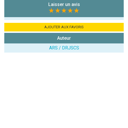
7x4 (en
Laisser un avis
chiffres) :
★★★★★
Avis sur
l'établissement
AJOUTER AUX FAVORIS
:
Auteur
ARS / DRJSCS
(En cliquant sur 'Valider', j'accepte que mon avis
soit publié sur le site.)