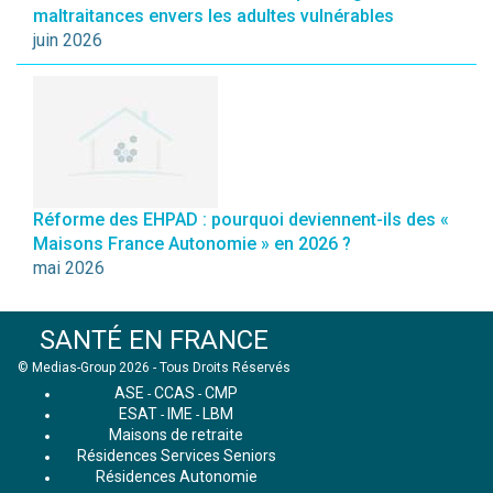
maltraitances envers les adultes vulnérables
juin 2026
Réforme des EHPAD : pourquoi deviennent-ils des «
Maisons France Autonomie » en 2026 ?
mai 2026
SANTÉ EN FRANCE
© Medias-Group 2026 - Tous Droits Réservés
ASE
CCAS
CMP
-
-
ESAT
IME
LBM
-
-
Maisons de retraite
Résidences Services Seniors
Résidences Autonomie