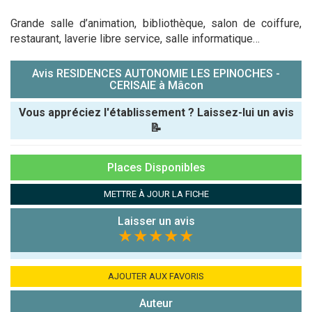
Grande salle d’animation, bibliothèque, salon de coiffure,
restaurant, laverie libre service, salle informatique…
Avis RESIDENCES AUTONOMIE LES EPINOCHES -
CERISAIE à Mâcon
Vous appréciez l'établissement ? Laissez-lui un avis
📝
Pseudo :
Places Disponibles
Note que vous souhaitez attribuer :
METTRE À JOUR LA FICHE
Laisser un avis
Antispam -
★★★★★
Combien font
7x4 (en
chiffres) :
AJOUTER AUX FAVORIS
Avis sur
Auteur