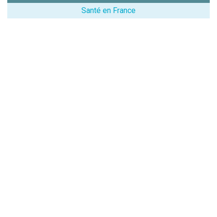
l'établissement
Santé en France
:
(En cliquant sur 'Valider', j'accepte que mon avis
soit publié sur le site.)