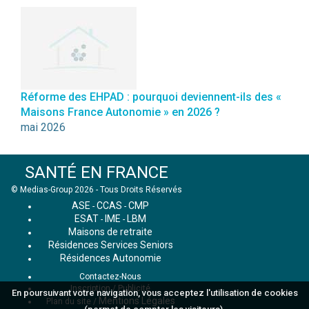
Réforme des EHPAD : pourquoi deviennent-ils des «
Maisons France Autonomie » en 2026 ?
mai 2026
SANTÉ EN FRANCE
© Medias-Group 2026 - Tous Droits Réservés
ASE
CCAS
CMP
-
-
ESAT
IME
LBM
-
-
Maisons de retraite
Résidences Services Seniors
Résidences Autonomie
Contactez-Nous
Inscription / Publicité
En poursuivant votre navigation, vous acceptez l'utilisation de cookies
Mentions Légales
Plan du site
/