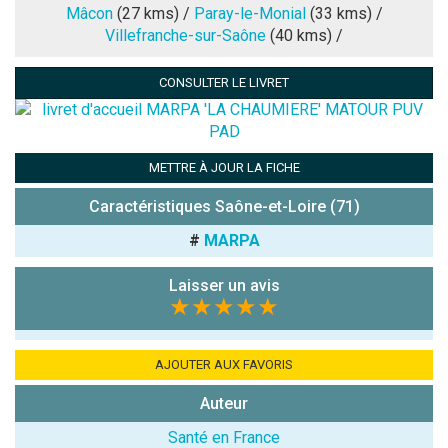
Note que vous souhaitez attribuer :
Mâcon
(27 kms) /
Paray-le-Monial
(33 kms) /
Villefranche-sur-Saône
(40 kms) /
Antispam -
Combien font
CONSULTER LE LIVRET
7x4 (en
chiffres) :
Avis sur
METTRE À JOUR LA FICHE
l'établissement
:
Caractéristiques Saône-et-Loire (71)
#
MARPA
Laisser un avis
★★★★★
(En cliquant sur 'Valider', j'accepte que mon avis
AJOUTER AUX FAVORIS
soit publié sur le site.)
Auteur
Santé en France