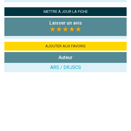
Pseudo :
METTRE À JOUR LA FICHE
Laisser un avis
Note que vous souhaitez attribuer :
★★★★★
Antispam -
Combien font
AJOUTER AUX FAVORIS
7x4 (en
Auteur
chiffres) :
ARS / DRJSCS
Avis sur
l'établissement
:
(En cliquant sur 'Valider', j'accepte que mon avis