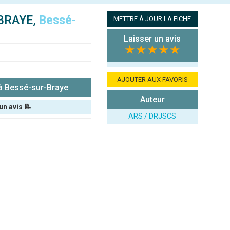
BRAYE,
Bessé-
METTRE À JOUR LA FICHE
Laisser un avis
★★★★★
AJOUTER AUX FAVORIS
 Bessé-sur-Braye
Auteur
un avis 📝
ARS / DRJSCS