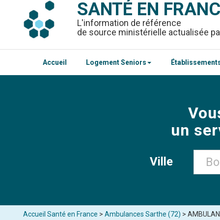
SANTÉ EN FRAN
L'information de référence
de source ministérielle actualisée pa
Accueil
Logement Seniors
Établissements
Vou
un ser
Ville
Accueil Santé en France
>
Ambulances Sarthe (72)
> AMBULANC