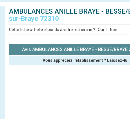
AMBULANCES ANILLE BRAYE - BESSE/
sur-Braye 72310
Cette fiche a-t-elle répondu à votre recherche ?
Oui
|
Non
Avis AMBULANCES ANILLE BRAYE - BESSE/BRAYE à
Vous appréciez l'établissement ? Laissez-lui 
Pseudo :
Note que vous souhaitez attribuer :
Antispam - Combien font 7x4 (en chiffres) :
Avis sur l'établissement :