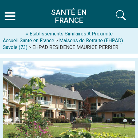
SANTÉ EN
FRANCE
≡ Établissements Similaires À Proximité
Accueil Santé en France
>
Maisons de Retraite (EHPAD)
Savoie (73)
> EHPAD RESIDENCE MAURICE PERRIER