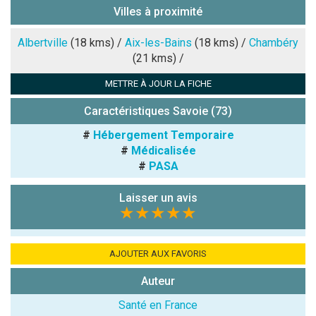
Villes à proximité
Note que vous souhaitez attribuer :
Albertville
(18 kms) /
Aix-les-Bains
(18 kms) /
Chambéry
(21 kms) /
Antispam -
METTRE À JOUR LA FICHE
Combien font
7x4 (en
Caractéristiques Savoie (73)
chiffres) :
#
Hébergement Temporaire
Avis sur
#
Médicalisée
l'établissement
#
PASA
:
Laisser un avis
★★★★★
AJOUTER AUX FAVORIS
Auteur
(En cliquant sur 'Valider', j'accepte que mon avis
soit publié sur le site.)
Santé en France