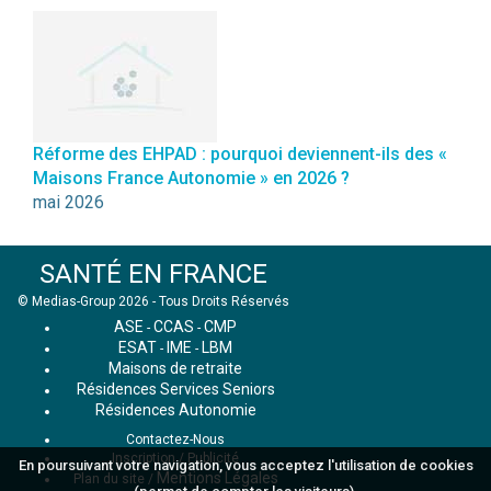
Réforme des EHPAD : pourquoi deviennent-ils des «
Maisons France Autonomie » en 2026 ?
mai 2026
SANTÉ EN FRANCE
© Medias-Group 2026 - Tous Droits Réservés
ASE
CCAS
CMP
-
-
ESAT
IME
LBM
-
-
Maisons de retraite
Résidences Services Seniors
Résidences Autonomie
Contactez-Nous
Inscription / Publicité
En poursuivant votre navigation, vous acceptez l'utilisation de cookies
Mentions Légales
Plan du site
/