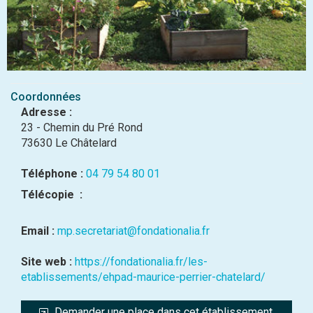
Coordonnées
Adresse :
23 - Chemin du Pré Rond
73630 Le Châtelard
Téléphone :
04 79 54 80 01
Télécopie :
Email :
mp.secretariat@fondationalia.fr
Site web :
https://fondationalia.fr/les-
etablissements/ehpad-maurice-perrier-chatelard/
Demander une place dans cet établissement 