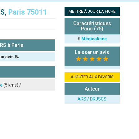
S,
Paris 75011
METTRE À JOUR LA FICHE
Caractéristiques
Paris (75)
#
Médicalisée
S à Paris
Laisser un avis
un avis 📝
★★★★★
AJOUTER AUX FAVORIS
e
(5 kms) /
Auteur
ARS / DRJSCS