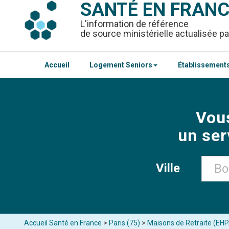
SANTÉ EN FRAN
L'information de référence
de source ministérielle actualisée pa
Accueil
Logement Seniors
Établissements
Vou
un ser
Ville
Accueil Santé en France
>
Paris (75)
>
Maisons de Retraite (EHP