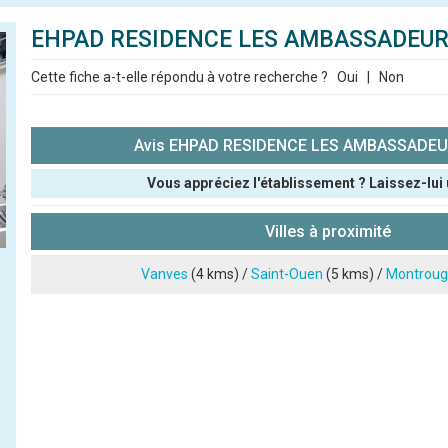
EHPAD RESIDENCE LES AMBASSADEUR
Cette fiche a-t-elle répondu à votre recherche ?
Oui
|
Non
Avis EHPAD RESIDENCE LES AMBASSADEUR
Vous appréciez l'établissement ? Laissez-lui 
Pseudo :
Villes à proximité
Note que vous souhaitez attribuer :
Vanves
(4 kms) /
Saint-Ouen
(5 kms) /
Montroug
Antispam - Combien font 7x4 (en chiffres) :
Avis sur l'établissement :