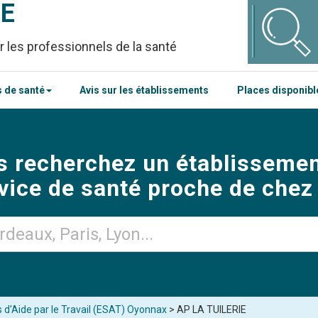
CE
r les professionnels de la santé
 de santé
Avis sur les établissements
Places disponib
s recherchez un établissemen
vice de santé proche de chez
 d'Aide par le Travail (ESAT) Oyonnax
> AP LA TUILERIE