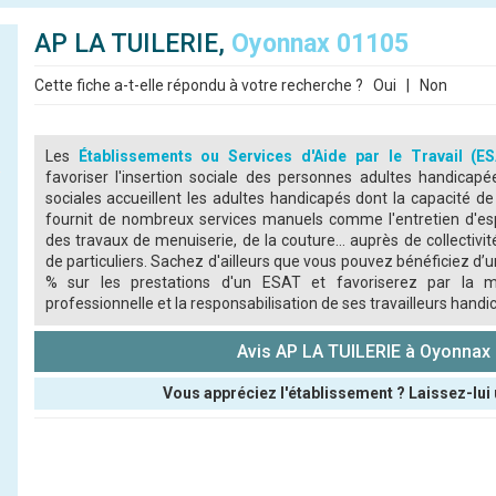
AP LA TUILERIE,
Oyonnax 01105
Cette fiche a-t-elle répondu à votre recherche ?
Oui
|
Non
Les
Établissements ou Services d'Aide par le Travail (E
favoriser l'insertion sociale des personnes adultes handicap
sociales accueillent les adultes handicapés dont la capacité de 
fournit de nombreux services manuels comme l'entretien d'esp
des travaux de menuiserie, de la couture... auprès de collectiv
de particuliers. Sachez d'ailleurs que vous pouvez bénéficiez d’
% sur les prestations d'un ESAT et favoriserez par la m
professionnelle et la responsabilisation de ses travailleurs handi
Avis AP LA TUILERIE à Oyonnax
Vous appréciez l'établissement ? Laissez-lui 
Pseudo :
Note que vous souhaitez attribuer :