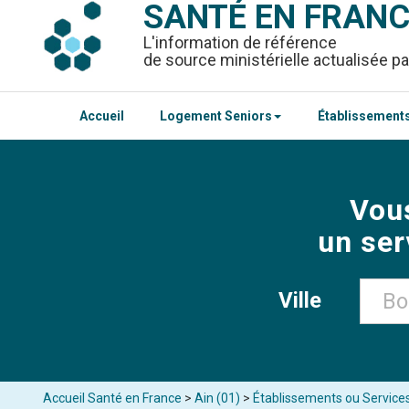
SANTÉ EN FRAN
L'information de référence
de source ministérielle actualisée pa
Accueil
Logement Seniors
Établissements
Vou
un ser
Ville
Accueil Santé en France
>
Ain (01)
>
Établissements ou Services