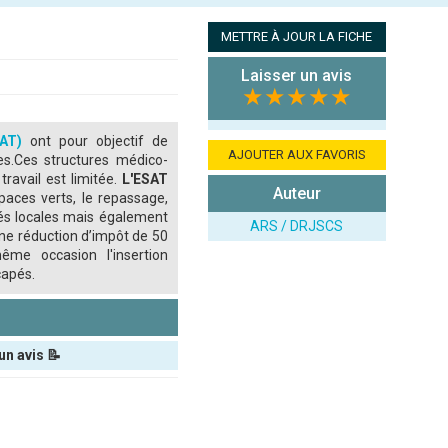
METTRE À JOUR LA FICHE
Laisser un avis
★★★★★
SAT)
ont pour objectif de
AJOUTER AUX FAVORIS
ées.Ces structures médico-
travail est limitée.
L'ESAT
Auteur
aces verts, le repassage,
ités locales mais également
ARS / DRJSCS
une réduction d’impôt de 50
ême occasion l'insertion
capés.
un avis 📝