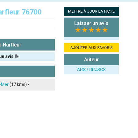
arfleur 76700
METTRE À JOUR LA FICHE
Laisser un avis
★★★★★
 Harfleur
AJOUTER AUX FAVORIS
un avis 📝
Auteur
ARS / DRJSCS
r-Mer
(17 kms) /