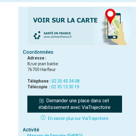
Coordonnées
Adresse :
8,rue jean barbe
76700 Harfleur
Téléphone :
02 35 45 34 08
Télécopie :
02 35 13 30 19
Demander une place dans cet 
établissement avec ViaTrajectoire
En savoir plus sur ViaTrajectoire
Activité
Maisons de Retraite (EHPAD)