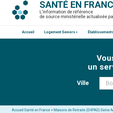
SANTÉ EN FRAN
L'information de référence
de source ministérielle actualisée pa
Accueil
Logement Seniors
Établissements
Vou
un ser
Ville
Accueil Santé en France
>
Maisons de Retraite (EHPAD) Seine-M