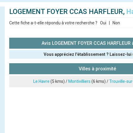
LOGEMENT FOYER CCAS HARFLEUR,
H
Cette fiche a-t-elle répondu à votre recherche ?
Oui
|
Non
Avis LOGEMENT FOYER CCAS HARFLEUR à
Vous appréciez l'établissement ? Laissez-lui 
Pseudo :
Villes à proximité
Note que vous souhaitez attribuer :
Le Havre
(5 kms) /
Montivilliers
(6 kms) /
Trouville-su
Antispam - Combien font 7x4 (en chiffres) :
Avis sur l'établissement :