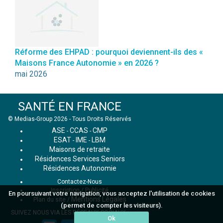
Réforme des EHPAD : pourquoi deviennent-ils des «
Maisons France Autonomie » en 2026 ?
mai 2026
SANTÉ EN FRANCE
© Medias-Group 2026 - Tous Droits Réservés
ASE
CCAS
CMP
-
-
ESAT
IME
LBM
-
-
Maisons de retraite
Résidences Services Seniors
Résidences Autonomie
Contactez-Nous
Inscription / Publicité
En poursuivant votre navigation, vous acceptez l'utilisation de cookies
Mentions Légales
Plan du site
/
(permet de compter les visiteurs).
SUIVEZ NOUS VIA LES RÉSEAUX SOCIAUX :
Ok