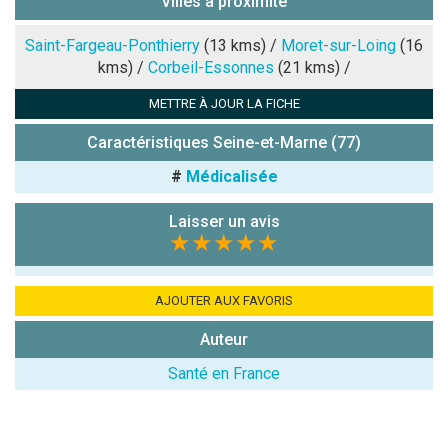
Villes à proximité
Note que vous souhaitez attribuer :
Saint-Fargeau-Ponthierry
(13 kms) /
Moret-sur-Loing
(16
kms) /
Corbeil-Essonnes
(21 kms) /
Antispam -
METTRE À JOUR LA FICHE
Combien font
7x4 (en
Caractéristiques Seine-et-Marne (77)
chiffres) :
#
Médicalisée
Avis sur
l'établissement
Laisser un avis
:
★★★★★
AJOUTER AUX FAVORIS
Auteur
Santé en France
(En cliquant sur 'Valider', j'accepte que mon avis
soit publié sur le site.)