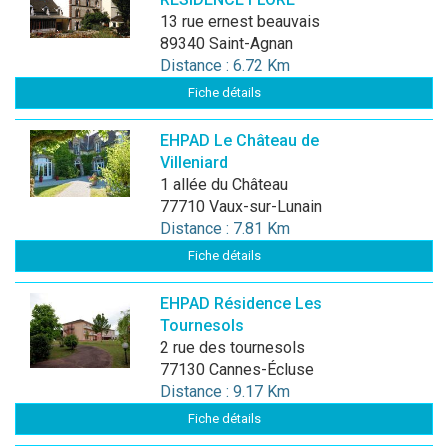
13 rue ernest beauvais
89340 Saint-Agnan
Distance : 6.72 Km
Fiche détails
EHPAD Le Château de
Villeniard
1 allée du Château
77710 Vaux-sur-Lunain
Distance : 7.81 Km
Fiche détails
EHPAD Résidence Les
Tournesols
2 rue des tournesols
77130 Cannes-Écluse
Distance : 9.17 Km
Fiche détails