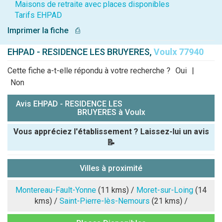
Maisons de retraite avec places disponibles
Tarifs EHPAD
Imprimer la fiche
⎙
EHPAD - RESIDENCE LES BRUYERES,
Voulx 77940
Cette fiche a-t-elle répondu à votre recherche ?
Oui
|
Non
Avis EHPAD - RESIDENCE LES
BRUYERES à Voulx
Vous appréciez l'établissement ? Laissez-lui un avis
📝
Pseudo :
Villes à proximité
Note que vous souhaitez attribuer :
Montereau-Fault-Yonne
(11 kms) /
Moret-sur-Loing
(14
kms) /
Saint-Pierre-lès-Nemours
(21 kms) /
Antispam -