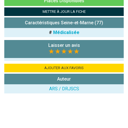
Places Disponibles
Combien font
7x4 (en
METTRE À JOUR LA FICHE
chiffres) :
Caractéristiques Seine-et-Marne (77)
Avis sur
l'établissement
#
Médicalisée
:
Laisser un avis
★★★★★
AJOUTER AUX FAVORIS
Auteur
(En cliquant sur 'Valider', j'accepte que mon avis
soit publié sur le site.)
ARS / DRJSCS