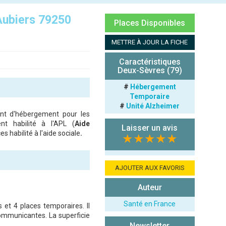
Aubiers 79250
Places Disponibles
METTRE À JOUR LA FICHE
Caractéristiques
Deux-Sèvres (79)
#
Hébergement
Temporaire
#
Unité Alzheimer
nt d'hébergement pour les
nt habilité à l'APL (
Aide
Laisser un avis
s habilité à l'aide sociale
.
★★★★★
AJOUTER AUX FAVORIS
Auteur
Santé en France
t 4 places temporaires. Il
ommunicantes. La superficie
Newsletter