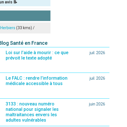
un avis 📝
 Herbiers
(33 kms) /
 Blog Santé en France
Loi sur l’aide à mourir : ce que
juil. 2026
prévoit le texte adopté
Le FALC : rendre l’information
juil. 2026
médicale accessible à tous
ié sur le site.)
3133 : nouveau numéro
juin 2026
national pour signaler les
maltraitances envers les
adultes vulnérables