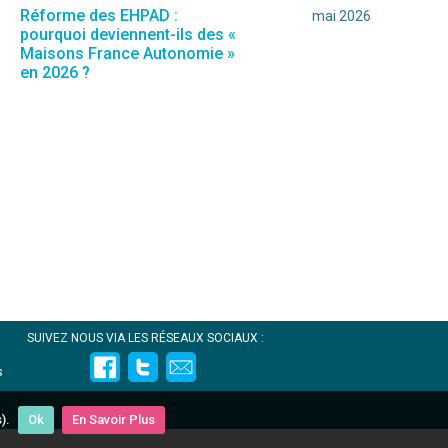
Réforme des EHPAD :
mai 2026
pourquoi deviennent-ils des «
Maisons France Autonomie »
en 2026 ?
SUIVEZ NOUS VIA LES RÉSEAUX SOCIAUX :
s
).
Ok
En Savoir Plus