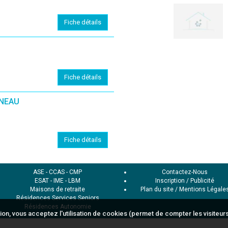
Fiche détails
Fiche détails
NNEAU
Fiche détails
ASE
-
CCAS
-
CMP
Contactez-Nous
ESAT
-
IME
-
LBM
Inscription / Publicité
Maisons de retraite
Plan du site
/
Mentions Légale
Résidences Services Seniors
Résidences Autonomie
ion, vous acceptez l'utilisation de cookies (permet de compter les visiteurs