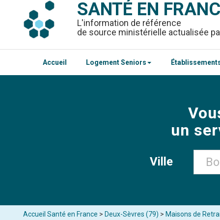
SANTÉ EN FRAN
L'information de référence
de source ministérielle actualisée pa
Accueil
Logement Seniors
Établissements
Vou
un ser
Ville
Accueil Santé en France
>
Deux-Sèvres (79)
>
Maisons de Retra