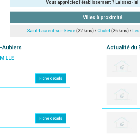
Vous appréciez l'établissement ? Laissez-lui 
Pseudo :
Villes à proximité
Note que vous souhaitez attribuer :
Saint-Laurent-sur-Sèvre
(22 kms) /
Cholet
(26 kms) /
Les
Antispam - Combien font 7x4 (en chiffres) :
s-Aubiers
Actualité du
AMILLE
Avis sur l'établissement :
Fiche détails
(En cliquant sur 'Valider', j'accepte que mon avis soit publ
Fiche détails