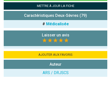
Combien font
METTRE À JOUR LA FICHE
7x4 (en
chiffres) :
Caractéristiques Deux-Sèvres (79)
Avis sur
#
Médicalisée
l'établissement
:
Laisser un avis
★★★★★
AJOUTER AUX FAVORIS
Auteur
(En cliquant sur 'Valider', j'accepte que mon avis
ARS / DRJSCS
soit publié sur le site.)