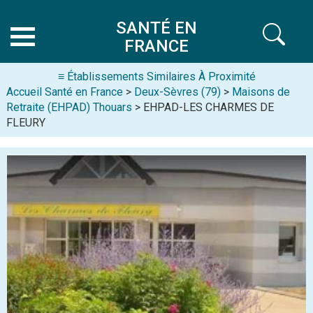
SANTÉ EN
FRANCE
≡ Établissements Similaires À Proximité
Accueil Santé en France
>
Deux-Sèvres (79)
>
Maisons de
Retraite (EHPAD) Thouars
> EHPAD-LES CHARMES DE
FLEURY