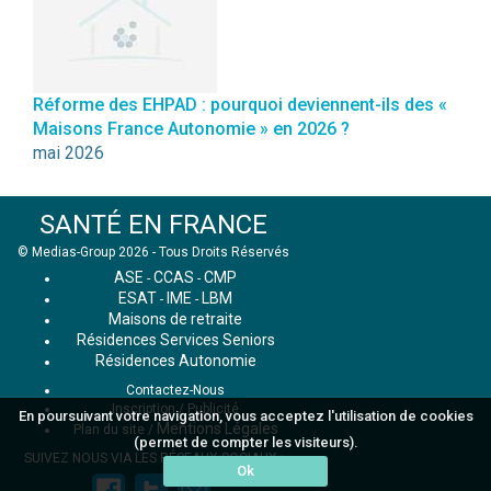
Réforme des EHPAD : pourquoi deviennent-ils des «
Maisons France Autonomie » en 2026 ?
mai 2026
SANTÉ EN FRANCE
© Medias-Group 2026 - Tous Droits Réservés
ASE
CCAS
CMP
-
-
ESAT
IME
LBM
-
-
Maisons de retraite
Résidences Services Seniors
Résidences Autonomie
Contactez-Nous
Inscription / Publicité
En poursuivant votre navigation, vous acceptez l'utilisation de cookies
Mentions Légales
Plan du site
/
(permet de compter les visiteurs).
SUIVEZ NOUS VIA LES RÉSEAUX SOCIAUX :
Ok