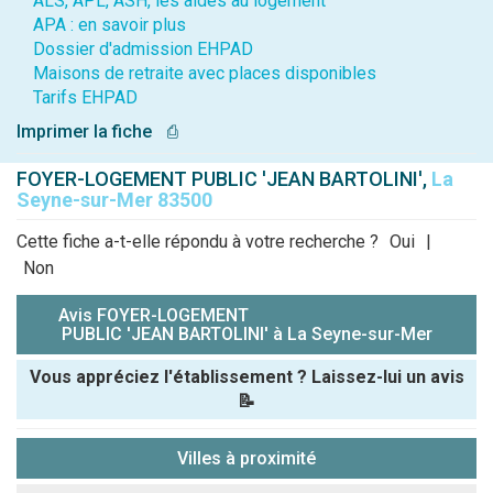
ALS, APL, ASH, les aides au logement
APA : en savoir plus
Dossier d'admission EHPAD
Maisons de retraite avec places disponibles
Tarifs EHPAD
Imprimer la fiche
⎙
FOYER-LOGEMENT PUBLIC 'JEAN BARTOLINI',
La
Seyne-sur-Mer 83500
Cette fiche a-t-elle répondu à votre recherche ?
Oui
|
Non
Avis FOYER-LOGEMENT
PUBLIC 'JEAN BARTOLINI' à La Seyne-sur-Mer
Vous appréciez l'établissement ? Laissez-lui un avis
📝
Pseudo :
Villes à proximité