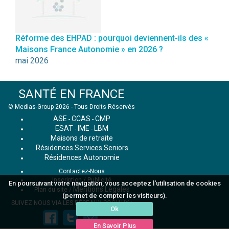
Réforme des EHPAD : pourquoi deviennent-ils des «
Maisons France Autonomie » en 2026 ?
mai 2026
SANTÉ EN FRANCE
© Medias-Group 2026 - Tous Droits Réservés
ASE
CCAS
CMP
-
-
ESAT
IME
LBM
-
-
Maisons de retraite
Résidences Services Seniors
Résidences Autonomie
Contactez-Nous
Inscription / Publicité
En poursuivant votre navigation, vous acceptez l'utilisation de cookies
Mentions Légales
Plan du site
/
(permet de compter les visiteurs).
SUIVEZ NOUS VIA LES RÉSEAUX SOCIAUX :
Ok
En Savoir Plus