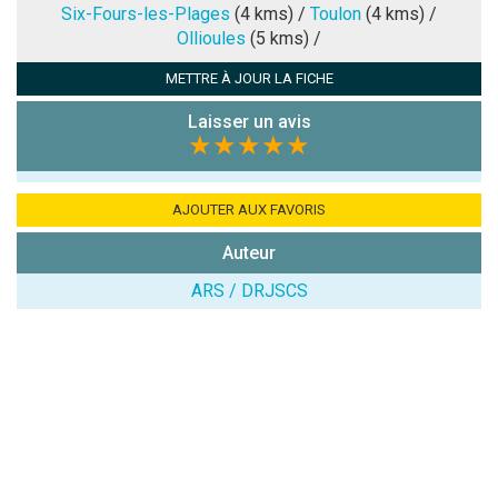
Note que vous souhaitez attribuer :
Six-Fours-les-Plages
(4 kms) /
Toulon
(4 kms) /
Ollioules
(5 kms) /
Antispam -
METTRE À JOUR LA FICHE
Combien font
7x4 (en
Laisser un avis
chiffres) :
★★★★★
Avis sur
l'établissement
AJOUTER AUX FAVORIS
:
Auteur
ARS / DRJSCS
(En cliquant sur 'Valider', j'accepte que mon avis
soit publié sur le site.)