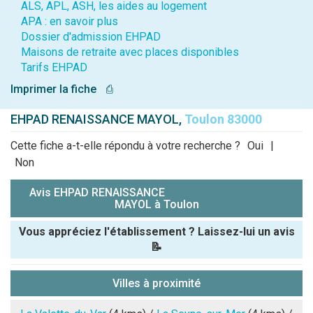
ALS, APL, ASH, les aides au logement
APA : en savoir plus
Dossier d'admission EHPAD
Maisons de retraite avec places disponibles
Tarifs EHPAD
Imprimer la fiche
⎙
EHPAD RENAISSANCE MAYOL,
Toulon 83000
Cette fiche a-t-elle répondu à votre recherche ?
Oui
|
Non
Avis EHPAD RENAISSANCE
MAYOL à Toulon
Vous appréciez l'établissement ? Laissez-lui un avis
📝
Pseudo :
Villes à proximité
Note que vous souhaitez attribuer :