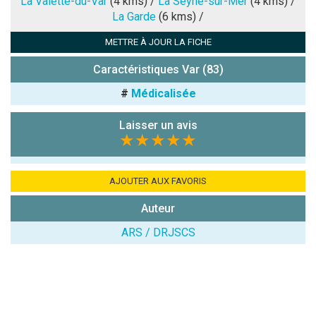
La Valette-du-Var
(4 kms) /
La Seyne-sur-Mer
(4 kms) /
La Garde
(6 kms) /
Antispam -
METTRE À JOUR LA FICHE
Combien font
7x4 (en
Caractéristiques Var (83)
chiffres) :
#
Médicalisée
Avis sur
l'établissement
Laisser un avis
:
★★★★★
AJOUTER AUX FAVORIS
Auteur
ARS / DRJSCS
(En cliquant sur 'Valider', j'accepte que mon avis
soit publié sur le site.)