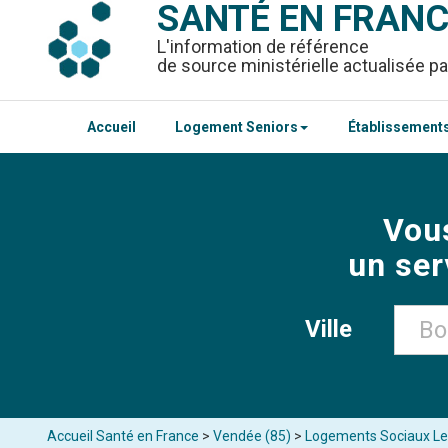
SANTÉ EN FRAN
L'information de référence
de source ministérielle actualisée pa
Accueil
Logement Seniors
Établissements
Vou
un ser
Ville
Accueil Santé en France
>
Vendée (85)
>
Logements Sociaux Le