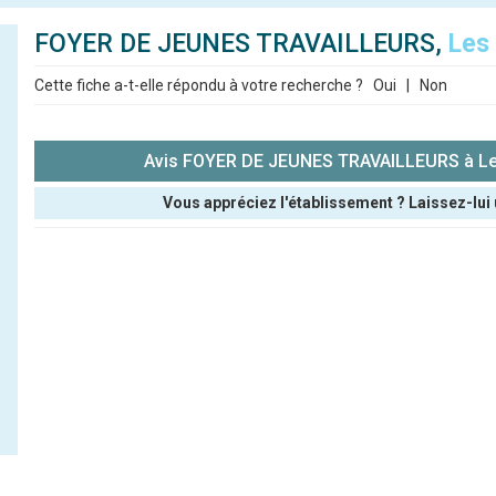
FOYER DE JEUNES TRAVAILLEURS,
Les
Cette fiche a-t-elle répondu à votre recherche ?
Oui
|
Non
Avis FOYER DE JEUNES TRAVAILLEURS à Le
Vous appréciez l'établissement ? Laissez-lui 
Pseudo :
Note que vous souhaitez attribuer :
Antispam - Combien font 7x4 (en chiffres) :
Avis sur l'établissement :