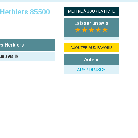
 Herbiers 85500
METTRE À JOUR LA FICHE
Laisser un avis
★★★★★
s Herbiers
AJOUTER AUX FAVORIS
un avis 📝
Auteur
ARS / DRJSCS