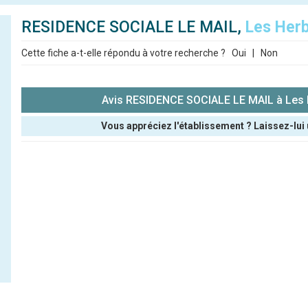
RESIDENCE SOCIALE LE MAIL,
Les Herb
Cette fiche a-t-elle répondu à votre recherche ?
Oui
|
Non
Avis RESIDENCE SOCIALE LE MAIL à Les 
Vous appréciez l'établissement ? Laissez-lui 
Pseudo :
Note que vous souhaitez attribuer :
Antispam - Combien font 7x4 (en chiffres) :
Avis sur l'établissement :