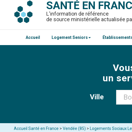
SANTÉ EN FRAN
L'information de référence
de source ministérielle actualisée pa
Accueil
Logement Seniors
Établissements
Vou
un ser
Ville
Accueil Santé en France
>
Vendée (85)
>
Logements Sociaux Le