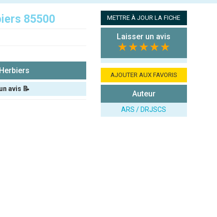
iers 85500
METTRE À JOUR LA FICHE
Laisser un avis
★★★★★
Herbiers
AJOUTER AUX FAVORIS
un avis 📝
Auteur
ARS / DRJSCS